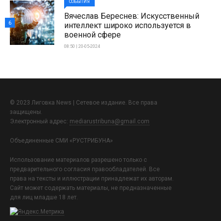
СОБЫТИЯ
Вячеслав Береснев: Искусственный
6
интеллект широко используется в
военной сфере
08:50 | 20-05-2024
© 2023 Лиговка News | Сетевое издание. Все права
защищены.
Электронный адрес:
mediarustribuna@gmail.com
Объединенные СМИ «РУСТРИБУНА»
Использование материалов разрешено только с
предварительного согласия правообладателей. Все
права на тексты и иллюстрации принадлежат их авторам.
Сайт может содержать материалы, не предназначенные
для лиц младше 18 лет.