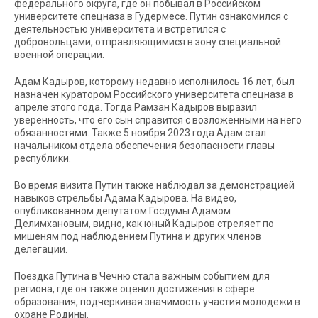
федерального округа, где он побывал в Российском
университете спецназа в Гудермесе. Путин ознакомился с
деятельностью университета и встретился с
добровольцами, отправляющимися в зону специальной
военной операции.
Адам Кадыров, которому недавно исполнилось 16 лет, был
назначен куратором Российского университета спецназа в
апреле этого года. Тогда Рамзан Кадыров выразил
уверенность, что его сын справится с возложенными на него
обязанностями. Также 5 ноября 2023 года Адам стал
начальником отдела обеспечения безопасности главы
республики.
Во время визита Путин также наблюдал за демонстрацией
навыков стрельбы Адама Кадырова. На видео,
опубликованном депутатом Госдумы Адамом
Делимхановым, видно, как юный Кадыров стреляет по
мишеням под наблюдением Путина и других членов
делегации.
Поездка Путина в Чечню стала важным событием для
региона, где он также оценил достижения в сфере
образования, подчеркивая значимость участия молодежи в
охране Родины.