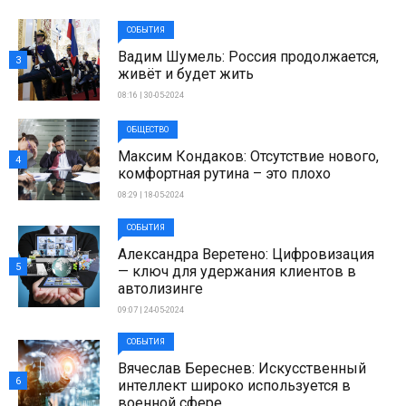
СОБЫТИЯ
Вадим Шумель: Россия продолжается,
3
живёт и будет жить
08:16 | 30-05-2024
ОБЩЕСТВО
Максим Кондаков: Отсутствие нового,
4
комфортная рутина – это плохо
08:29 | 18-05-2024
СОБЫТИЯ
Александра Веретено: Цифровизация
5
— ключ для удержания клиентов в
автолизинге
09:07 | 24-05-2024
СОБЫТИЯ
Вячеслав Береснев: Искусственный
6
интеллект широко используется в
военной сфере