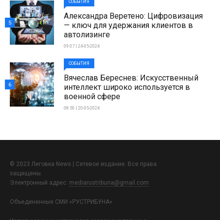
СОБЫТИЯ
Александра Веретено: Цифровизация
5
— ключ для удержания клиентов в
автолизинге
09:07 | 24-05-2024
СОБЫТИЯ
Вячеслав Береснев: Искусственный
6
интеллект широко используется в
военной сфере
08:50 | 20-05-2024
© 2023 Лиговка News | Сетевое издание. Все права
защищены.
Электронный адрес:
mediarustribuna@gmail.com
Объединенные СМИ «РУСТРИБУНА»