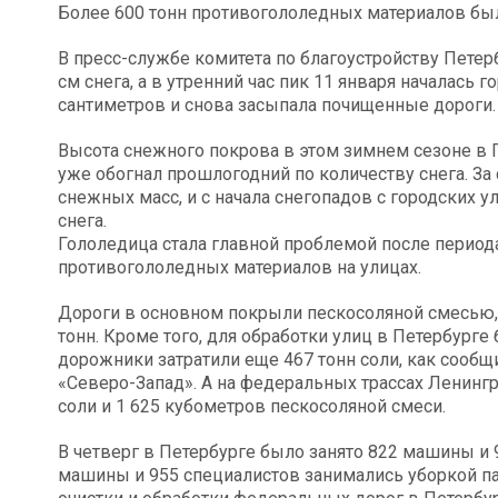
Более 600 тонн противогололедных материалов было
В пресс-службе комитета по благоустройству Петер
см снега, а в утренний час пик 11 января началась 
сантиметров и снова засыпала почищенные дороги.
Высота снежного покрова в этом зимнем сезоне в П
уже обогнал прошлогодний по количеству снега. За
снежных масс, и с начала снегопадов с городских 
снега.
Гололедица стала главной проблемой после период
противогололедных материалов на улицах.
Дороги в основном покрыли пескосоляной смесью, 
тонн. Кроме того, для обработки улиц в Петербурге
дорожники затратили еще 467 тонн соли, как сооб
«Северо-Запад». А на федеральных трассах Ленингр
соли и 1 625 кубометров пескосоляной смеси.
В четверг в Петербурге было занято 822 машины и 
машины и 955 специалистов занимались уборкой па