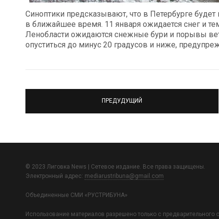
Синоптики предсказывают, что в Петербурге будет 
в ближайшее время. 11 января ожидается снег и те
Ленобласти ожидаются снежные бури и порывы ветр
опуститься до минус 20 градусов и ниже, предуп
ПРЕДУДУЩИЙ
© 2023 Лиговка News | Сетевое издание. Все права защищены.
Электронный адрес:
mediarustribuna@gmail.com
Объединенные СМИ «РУСТРИБУНА»
Использование материалов разрешено только с предварительного с