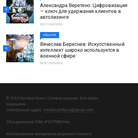
Александра Веретено: Цифровизация
5
— ключ для удержания клиентов в
автолизинге
09:07 | 24-05-2024
СОБЫТИЯ
Вячеслав Береснев: Искусственный
6
интеллект широко используется в
военной сфере
08:50 | 20-05-2024
© 2023 Лиговка News | Сетевое издание. Все права
защищены.
Электронный адрес:
mediarustribuna@gmail.com
Объединенные СМИ «РУСТРИБУНА»
Использование материалов разрешено только с